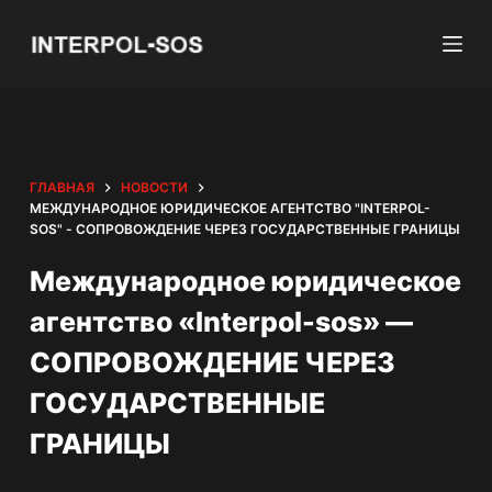
П
е
р
е
й
т
ГЛАВНАЯ
НОВОСТИ
и
МЕЖДУНАРОДНОЕ ЮРИДИЧЕСКОЕ АГЕНТСТВО "INTERPOL-
к
SOS" - СОПРОВОЖДЕНИЕ ЧЕРЕЗ ГОСУДАРСТВЕННЫЕ ГРАНИЦЫ
с
Международное юридическое
у
т
агентство «Interpol-sos» —
и
СОПРОВОЖДЕНИЕ ЧЕРЕЗ
ГОСУДАРСТВЕННЫЕ
ГРАНИЦЫ