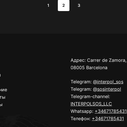
1
2
3
Адрес: Carrer de Zamora,
08005 Barcelona
и
Telegram:
@interpol_sos
Telegram:
@sosinterpol
ние
Telegram-channel:
иты
INTERPOLSOS_LLC
ы
Whatsapp:
+34671785431
Телефон:
+34671785431